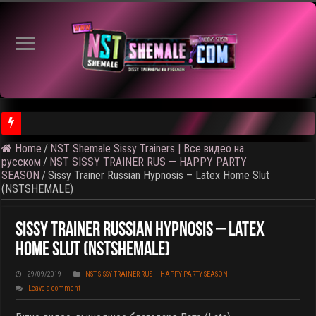
Home
/
NST Shemale Sissy Trainers | Все видео на
⚠️ Результаты голосования и тема следующего откртытого вид
русском
/
NST SISSY TRAINER RUS — HAPPY PARTY
SEASON
/
Sissy Trainer Russian Hypnosis – Latex Home Slut
(NSTSHEMALE)
Sissy Trainer Russian Hypnosis – Latex
Home Slut (NSTSHEMALE)
29/09/2019
NST SISSY TRAINER RUS — HAPPY PARTY SEASON
Leave a comment