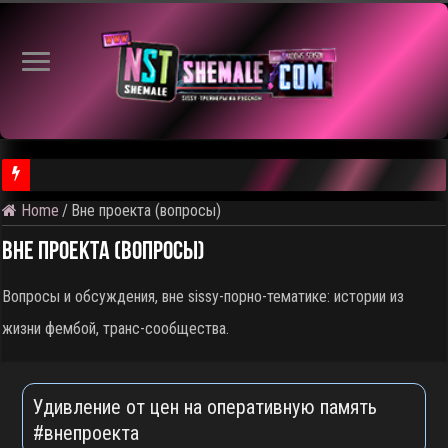
Home
/
Вне проекта (вопросы)
⚠️ Результаты голосования и тема следующего откртытого вид
Вне проекта (вопросы)
Вопросы и обсуждения, вне sissy-порно-тематике: истории из
жизни фембой, транс-сообщества.
Удивление от цен на оперативную память
#внепроекта