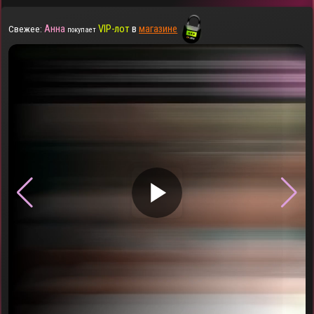
Анна
VIP-лот
в
магазине
Свежее:
покупает
▶