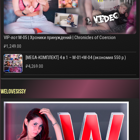
VIP-лот M-05 | Хроники принуждений | Chronicles of Coercion
₽
1,249.00
[MEGA-КОМПЛЕКТ] 4 в 1 – M-01+M-04 (экономия 550 р.)
₽
4,269.00
WELOVESISSY