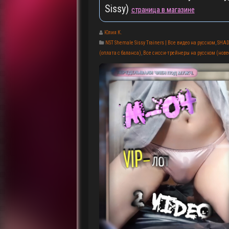
Sissy)
страница в магазине
Юлия К.
NST Shemale Sissy Trainers | Все видео на русском
,
SHAD
(оплата с баланса)
,
Все сисси-трейнеры на русском (новее