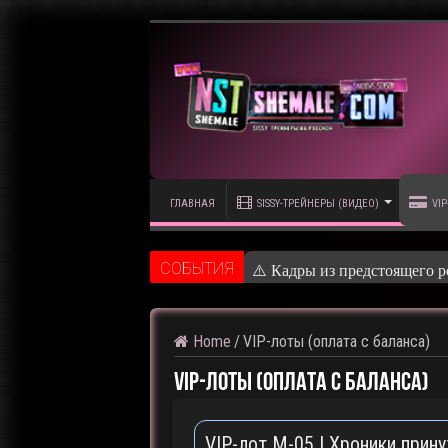
ГЛАВНАЯ
SISSY-ТРЕЙНЕРЫ (ВИДЕО)
VIP
CОБЫТИЯ
⚠ Голосование по выбору т
Home
/
VIP-лоты (оплата с баланса)
VIP-лоты (оплата с баланса)
VIP-лот M-05 | Хроники прину