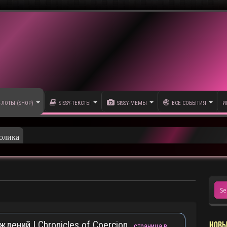
-ЛОТЫ (SHOP)
SISSY-ТЕКСТЫ
SISSY-МЕМЫ
ВСЕ СОБЫТИЯ
И
емы следующего общедоступного ролика
ждений | Chronicles of Coercion
НОВЫ
страница в