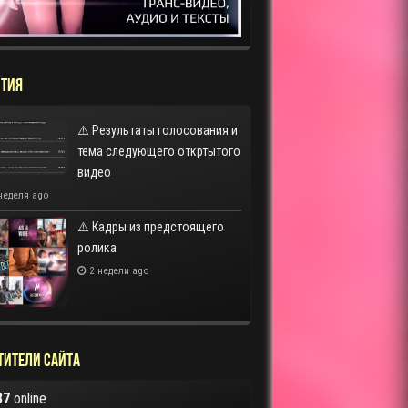
ТИЯ
⚠️ Результаты голосования и
тема следующего откртытого
видео
неделя ago
⚠️ Кадры из предстоящего
ролика
2 недели ago
тители сайта
87
online