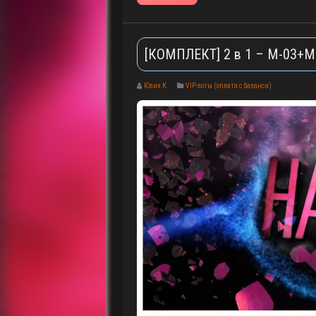
[КОМПЛЕКТ] 2 в 1 – M-03+M-
Юлия К.
VIP-лоты (оплата с баланса)