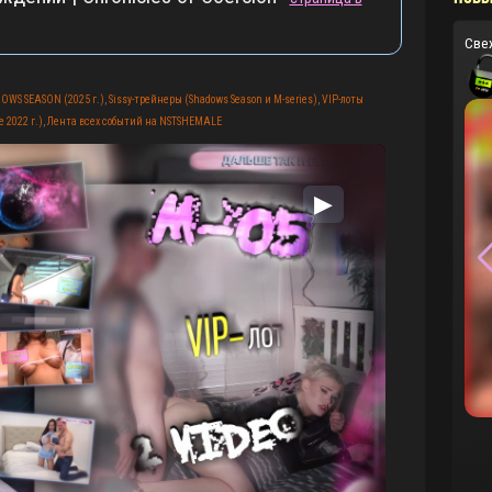
Све
OWS SEASON (2025 г.)
,
Sissy-трейнеры (Shadows Season и M-series)
,
VIP-лоты
 2022 г.)
,
Лента всех событий на NSTSHEMALE
▶