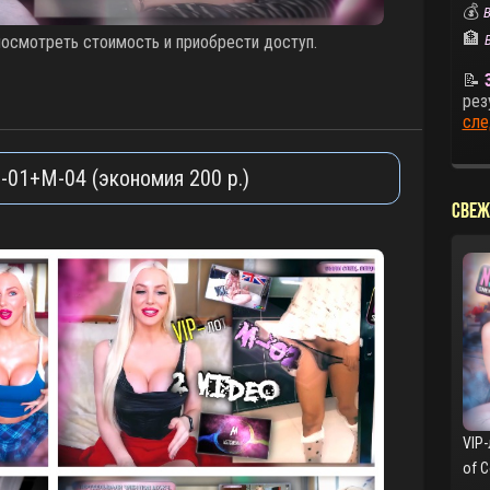
💰
В
🏦
смотреть стоимость и приобрести доступ.
📝
рез
сле
01+M-04 (экономия 200 р.)
СВЕЖ
VIP-
of 