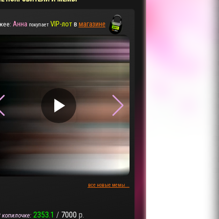
Анна
VIP-лот
в
магазине
жее:
покупает
▶
▶
все новые мемы...
2353.1
/
7000
р.
 копилочке: