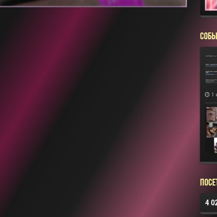
СОБЫ
1 
Посе
4 0