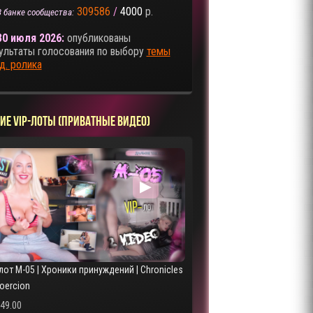
309586
/
4000
р.
В банке сообщества:
30 июля 2026:
опубликованы
ультаты голосования по выбору
темы
д. ролика
ИЕ VIP-ЛОТЫ (ПРИВАТНЫЕ ВИДЕО)
▶
лот M-05 | Хроники принуждений | Chronicles
Coercion
249.00