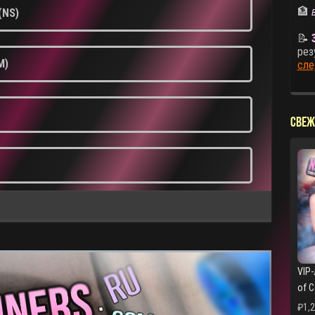
🏦
(NS)
📝
рез
M)
сле
СВЕЖ
VIP-
of 
₽
1,