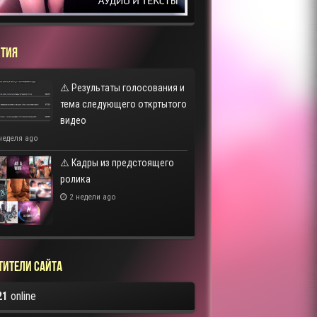
ТИЯ
⚠️ Результаты голосования и
тема следующего откртытого
видео
неделя ago
⚠️ Кадры из предстоящего
ролика
2 недели ago
тители сайта
21
online