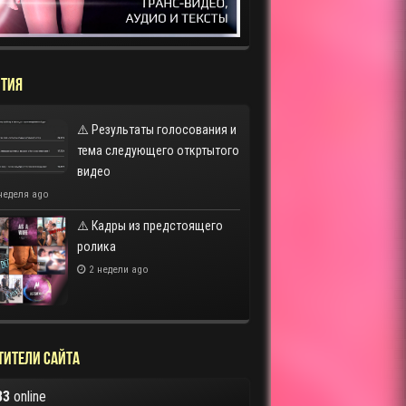
ТИЯ
⚠️ Результаты голосования и
тема следующего откртытого
видео
неделя ago
⚠️ Кадры из предстоящего
ролика
2 недели ago
тители сайта
83
online