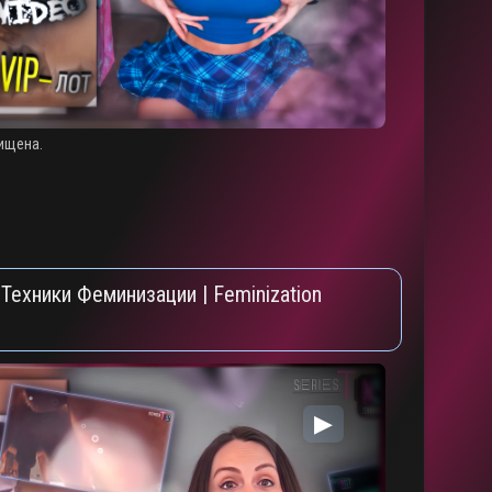
ищена.
 Техники Феминизации | Feminization
▶