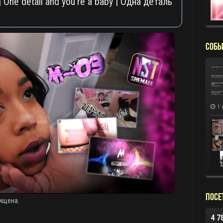
One detail and you’re a baby | Одна деталь
СОБЫ
▶
1 
Посе
ищена.
4 7