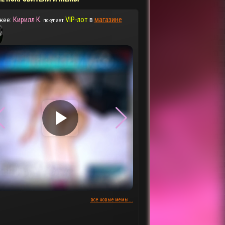
Кирилл К.
VIP-лот
в
магазине
жее:
покупает
▶
▶
все новые мемы...