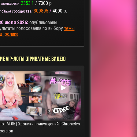
2353.1
/
7000
р.
 копилочке:
309895
/
4000
р.
В банке сообщества:
30 июля 2026:
опубликованы
ультаты голосования по выбору
темы
д. ролика
ИЕ VIP-ЛОТЫ (ПРИВАТНЫЕ ВИДЕО)
▶
лот M-05 | Хроники принуждений | Chronicles
Coercion