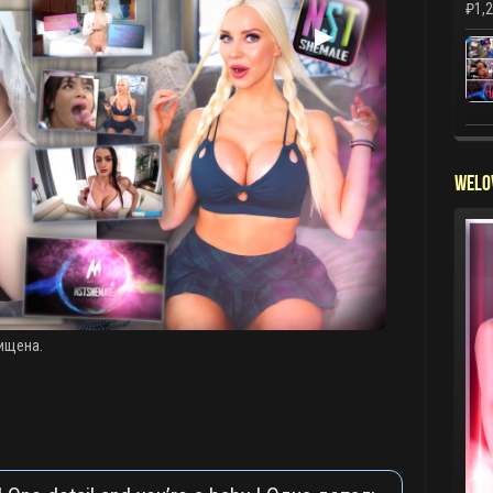
₽
1,
▶
WELO
ищена.