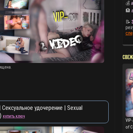
💰
В
🏦
📝
рез
сле
СВЕЖ
ищена.
 Сексуальное удочерение | Sexual
y)
купить ключ
VIP-
of 