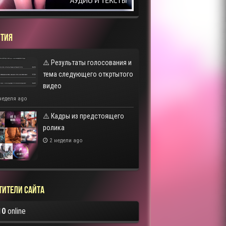
ТИЯ
⚠️ Результаты голосования и
тема следующего откртытого
видео
неделя ago
⚠️ Кадры из предстоящего
ролика
2 недели ago
тители сайта
10
online