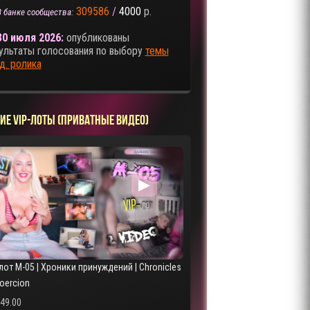
309586
/
4000
р.
В банке сообщества:
30 июля 2026:
опубликованы
ультаты голосования по выбору
темы
д. ролика
ИЕ VIP-ЛОТЫ (ПРИВАТНЫЕ ВИДЕО)
▶
лот M-05 | Хроники принуждений | Chronicles
Coercion
249.00