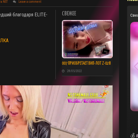
та NST
Leave a comment
СВЕЖЕЕ
едший благодаря ELITE-
Све
ЛКА
007 ПРИОБРЕТАЕТ ВИП-ЛОТ Z-028
28/05/2022
💰
В