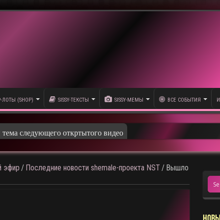
P-ЛОТЫ (SHOP)
SISSY-ТЕКСТЫ
SISSY-МЕМЫ
ВСЕ СОБЫТИЯ
И
и тема следующего откртытого видео
 эфир
/
Последние новости shemale-проекта NST
/
Вышло
НОВЫ