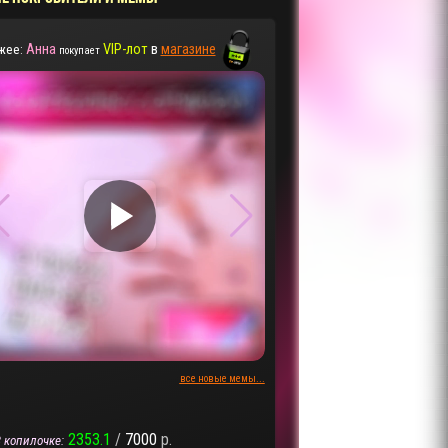
Анна
VIP-лот
в
магазине
жее:
покупает
▶
▶
все новые мемы...
2353.1
/
7000
р.
 копилочке: