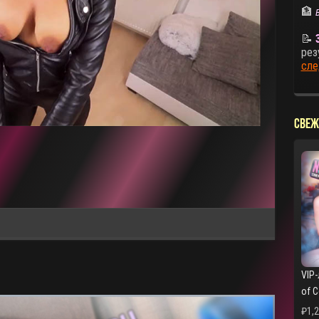
🏦
📝
рез
сле
СВЕЖ
VIP-
of 
₽
1,