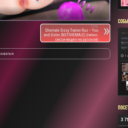
СОБЫ
След.
Shemale Sissy Trainer Rus – You
and Sister (NSTSHEMALE) (гипно-
сисси-видео на русском)
изоваться
.
1 
Посе
3 7