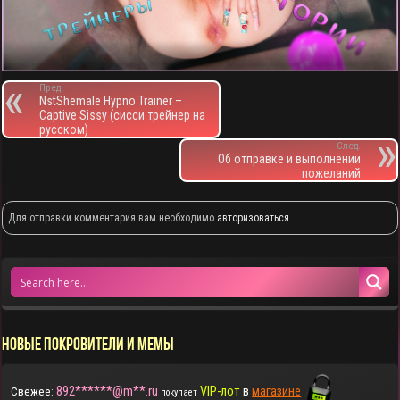
Пред.
NstShemale Hypno Trainer –
Captive Sissy (сисси трейнер на
русском)
След.
Об отправке и выполнении
пожеланий
Для отправки комментария вам необходимо
авторизоваться
.
НОВЫЕ ПОКРОВИТЕЛИ И МЕМЫ
892******@m**.ru
VIP-лот
в
магазине
Свежее:
покупает