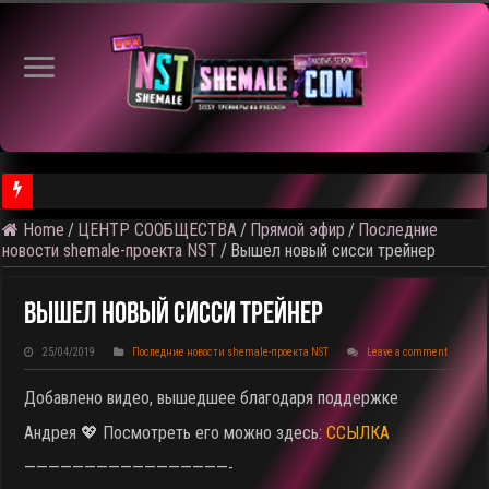
Home
/
ЦЕНТР СООБЩЕСТВА
/
Прямой эфир
/
Последние
⚠️ Результаты голосования и тема следующего откртытого вид
новости shemale-проекта NST
/
Вышел новый сисси трейнер
Вышел Новый Сисси Трейнер
25/04/2019
Последние новости shemale-проекта NST
Leave a comment
Добавлено видео, вышедшее благодаря поддержке
Андрея 💖 Посмотреть его можно здесь:
ССЫЛКА
—————————————————-