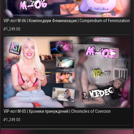
VIP-лот M-06 | Компендиум Феминизации | Compendium of Feminization
₽
1,249.00
▶
VIP-лот M-05 | Хроники принуждений | Chronicles of Coercion
₽
1,249.00