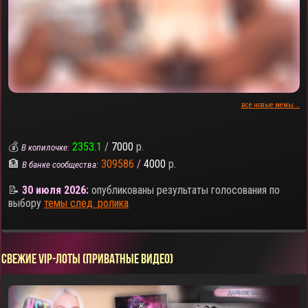
все новые мемы...
💰
2353.1
/
7000
р.
В копилочке:
🏦
309586
/
4000
р.
В банке сообщества:
📝
30 июля 2026:
опубликованы результаты голосования по
выбору
темы след. ролика
СВЕЖИЕ VIP-ЛОТЫ (ПРИВАТНЫЕ ВИДЕО)