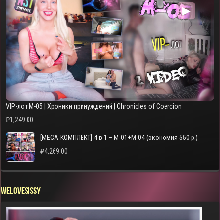
▶
VIP-лот M-05 | Хроники принуждений | Chronicles of Coercion
₽
1,249.00
[MEGA-КОМПЛЕКТ] 4 в 1 – M-01+M-04 (экономия 550 р.)
₽
4,269.00
WELOVESISSY