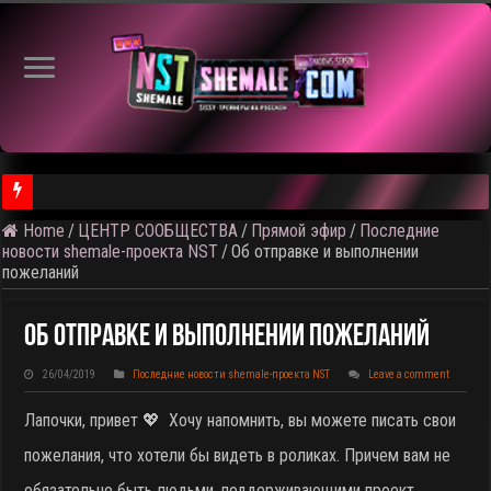
Home
/
ЦЕНТР СООБЩЕСТВА
/
Прямой эфир
/
Последние
⚠️ Результаты голосования и тема следующего откртытого вид
новости shemale-проекта NST
/
Об отправке и выполнении
пожеланий
Об Отправке И Выполнении Пожеланий
26/04/2019
Последние новости shemale-проекта NST
Leave a comment
Лапочки, привет 💖 Хочу напомнить, вы можете писать свои
пожелания, что хотели бы видеть в роликах. Причем вам не
обязательно быть людьми, поддерживающими проект