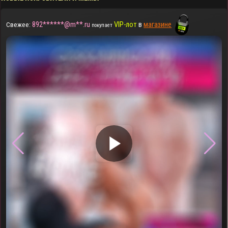
892******@m**.ru
VIP-лот
в
магазине
Свежее:
покупает
▶