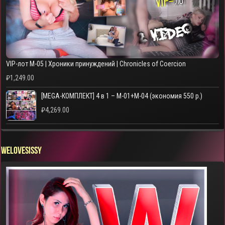
VIP-лот M-05 | Хроники принуждений | Chronicles of Coercion
₽
1,249.00
[MEGA-КОМПЛЕКТ] 4 в 1 – M-01+M-04 (экономия 550 р.)
₽
4,269.00
WELOVESISSY