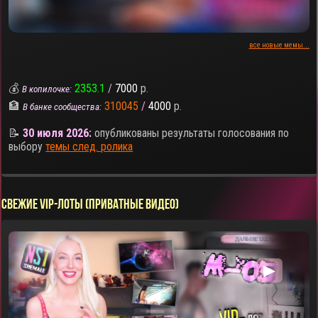
все новые мемы...
💰
2353.1
/
7000
р.
В копилочке:
🏦
310045
/
4000
р.
В банке сообщества:
📝
30 июля 2026:
опубликованы результаты голосования по
выбору
темы след. ролика
СВЕЖИЕ VIP-ЛОТЫ (ПРИВАТНЫЕ ВИДЕО)
▶