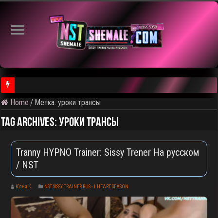
Home
/
Метка:
уроки трансы
⚠️ Результаты голосования и тема следующего откртытого вид
Tag Archives:
уроки трансы
Tranny HYPNO Trainer: Sissy Trener На русском
/ NST
Юлия К.
NST SISSY TRAINER RUS - 1 HEART SEASON