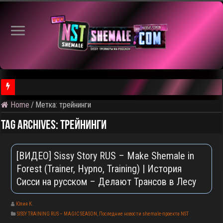
Home
/
Метка:
трейнинги
⚠️ Результаты голосования и тема следующего откртытого вид
Tag Archives:
трейнинги
[ВИДЕО] Sissy Story RUS – Make Shemale in
Forest (Trainer, Hypno, Training) | История
Сисси на русском – Делают Трансов в Лесу
Юлия К.
SISSY TRAINING RUS – MAGIC SEASON
,
Последние новости shemale-проекта NST