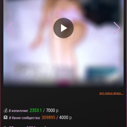
▶
все новые мемы...
💰
2353.1
/
7000
р.
В копилочке:
🏦
309895
/
4000
р.
В банке сообщества: