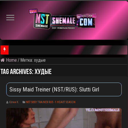
Home
/
Метка:
худые
⚠️ Результаты голосования и тема следующего откртытого вид
Tag Archives:
худые
Sissy Maid Treiner (NST/RUS): Slutti Girl
Юлия К.
NST SISSY TRAINER RUS - 1 HEART SEASON