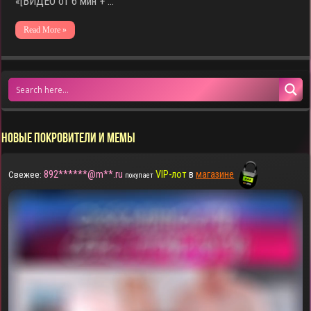
«[ВИДЕО от 6 мин + …
Read More »
НОВЫЕ ПОКРОВИТЕЛИ И МЕМЫ
892******@m**.ru
VIP-лот
в
магазине
Свежее:
покупает