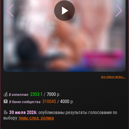
▶
все новые мемы...
💰
2353.1
/
7000
р.
В копилочке:
🏦
310045
/
4000
р.
В банке сообщества:
📝
30 июля 2026:
опубликованы результаты голосования по
выбору
темы след. ролика