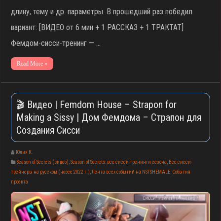
длину, тему и др. параметры. В прошедший раз победил
вариант: [ВИДЕО от 6 мин + 1 РАССКАЗ + 1 ТРАКТАТ]
Фемдом-сисси-тренинг — …
Read More »
🎬 Видео | Femdom House – Strapon for
Making a Sissy | Дом Фемдома – Страпон для
Создания Сисси
Юлия К.
Season of Secrets (видео)
,
Season of Secrets: все сисси-тренинги сезона
,
Все сисси-
трейнеры на русском (новее 2022 г.)
,
Лента всех событий на NSTSHEMALE
,
События
проекта