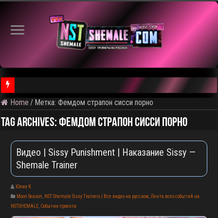
Home
/
Метка:
Фемдом страпон сисси порно
⚠️ Результаты голосования и тема следующего откртытого вид
Tag Archives:
Фемдом страпон сисси порно
Видео | Sissy Punishment | Наказание Sissy —
Shemale Trainer
Юлия К.
Moon Season
,
NST Shemale Sissy Trainers | Все видео на русском
,
Лента всех событий на
NSTSHEMALE
,
События проекта