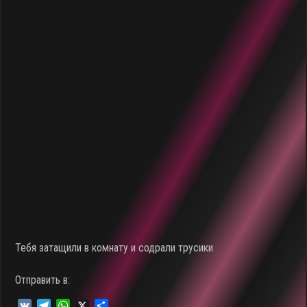
Тебя затащили в комнату и содрали трусики
Отправить в:
V
T
W
X
О