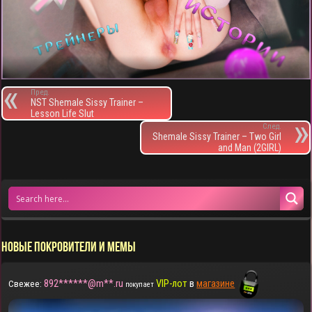
Пред.
NST Shemale Sissy Trainer –
Lesson Life Slut
След.
Shemale Sissy Trainer – Two Girl
and Man (2GIRL)
НОВЫЕ ПОКРОВИТЕЛИ И МЕМЫ
892******@m**.ru
VIP-лот
в
магазине
Свежее:
покупает