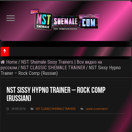
⚠ Голосование по выбору темы следующего общедоступного 
Home
/
NST Shemale Sissy Trainers | Все видео на
русском
/
NST CLASSIC SHEMALE TRAINER
/
NST Sissy Hypno
Trainer – Rock Comp (Russian)
NST Sissy Hypno Trainer – Rock Comp
(Russian)
28/09/2018
NST CLASSIC SHEMALE TRAINER
Leave a comment