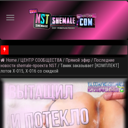
Home
/
ЦЕНТР СООБЩЕСТВА
/
Прямой эфир
/
Последние
⚠️ Результаты голосования и тема следующего откртытого вид
новости shemale-проекта NST
/
Тамик заказывает [КОМПЛЕКТ]
лотов X-015, X-016 со скидкой