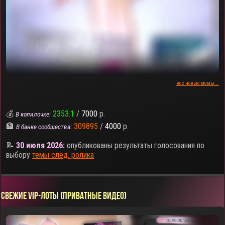
все новые мемы...
💰
2353.1
/
7000
р.
В копилочке:
🏦
309895
/
4000
р.
В банке сообщества:
📝
30 июля 2026:
опубликованы результаты голосования по
выбору
темы след. ролика
СВЕЖИЕ VIP-ЛОТЫ (ПРИВАТНЫЕ ВИДЕО)