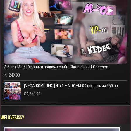
▶
VIP-лот M-05 | Хроники принуждений | Chronicles of Coercion
₽
1,249.00
[MEGA-КОМПЛЕКТ] 4 в 1 – M-01+M-04 (экономия 550 р.)
₽
4,269.00
WELOVESISSY