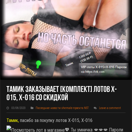
Тамик Заказывает [КОМПЛЕКТ] Лотов X-
015, X-016 Со Скидкой
03/08/2020
Последние новости shemale-проекта NST
Leave a comment
Тамик,
пасибо за покупку лотов X-015, X-016
💖 Ты умничка 💋💋💋 Пароли