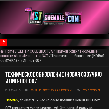
Home
/
ЦЕНТР СООБЩЕСТВА
/
Прямой эфир
/
Последние
⚠️ Результаты голосования и тема следующего откртытого вид
новости shemale-проекта NST
/
Техническое обновление (НОВАЯ
ОЗВУЧКА) и ВИП-лот 007
Техническое Обновление (НОВАЯ ОЗВУЧКА)
И ВИП-Лот 007
09/02/2020
Последние новости shemale-проекта NST
Leave a comment
Лапочки
, привет 💖 У нас на сайте появился новый ВИП-лот
007 (приватная сисси-мотивация). Это первый ролик на