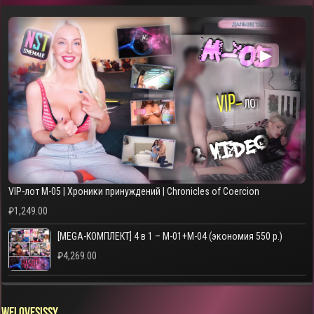
▶
VIP-лот M-05 | Хроники принуждений | Chronicles of Coercion
₽
1,249.00
[MEGA-КОМПЛЕКТ] 4 в 1 – M-01+M-04 (экономия 550 р.)
₽
4,269.00
WELOVESISSY