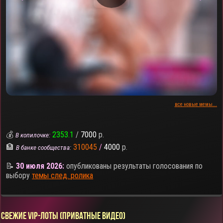
все новые мемы...
💰
2353.1
/
7000
р.
В копилочке:
🏦
310045
/
4000
р.
В банке сообщества:
📝
30 июля 2026:
опубликованы результаты голосования по
выбору
темы след. ролика
СВЕЖИЕ VIP-ЛОТЫ (ПРИВАТНЫЕ ВИДЕО)