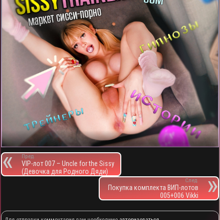
Пред.
VIP-лот 007 – Uncle for the Sissy
(Девочка для Родного Дяди)
След.
Покупка комплекта ВИП-лотов
005+006 Vikki
Для отправки комментария вам необходимо
авторизоваться
.