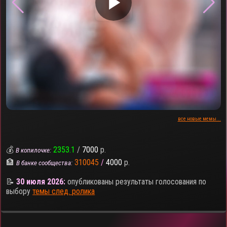
▶
все новые мемы...
💰
2353.1
/
7000
р.
В копилочке:
🏦
310045
/
4000
р.
В банке сообщества:
📝
30 июля 2026:
опубликованы результаты голосования по
выбору
темы след. ролика