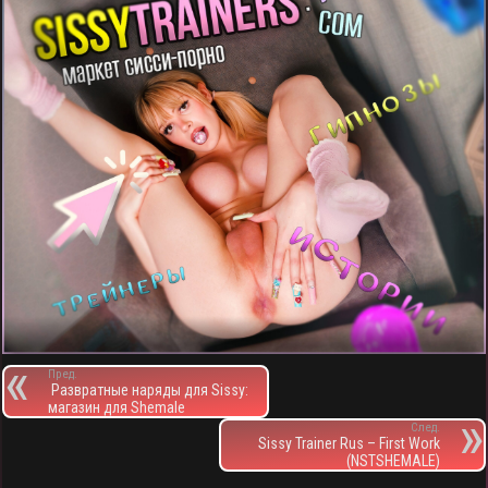
Пред.
Развратные наряды для Sissy:
магазин для Shemale
След.
Sissy Trainer Rus – First Work
(NSTSHEMALE)