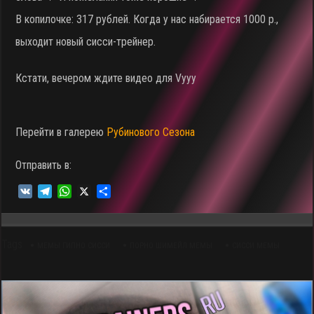
В копилочке: 317 рублей. Когда у нас набирается 1000 р.,
выходит новый сисси-трейнер.
Кстати, вечером ждите видео для Vyyy
Перейти в галерею
Рубинового Сезона
Отправить в:
V
T
W
X
О
K
e
h
т
l
a
п
e
t
р
Tags
g
s
а
МЕМЫ ГИПНО СИССИ
ПОРНО ШИМЕЙЛ МЕМЫ
СИССИ МЕМЫ
r
A
в
a
p
и
m
p
т
ь