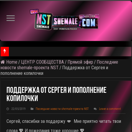
Home
/
ЦЕНТР СООБЩЕСТВА
/
Прямой эфир
/
Последние
⚠️ Результаты голосования и тема следующего откртытого вид
новости shemale-проекта NST
/
Поддержка от Сергея и
пополнение копилочки
Поддержка От Сергея И Пополнение
Копилочки
22/05/2019
Последние новости shemale-проекта NST
Leave a comment
Сергей, спасибки за поддержу 💋 Мне приятно читать твои
слова 💖 И пожелания тоже хорошие 💖