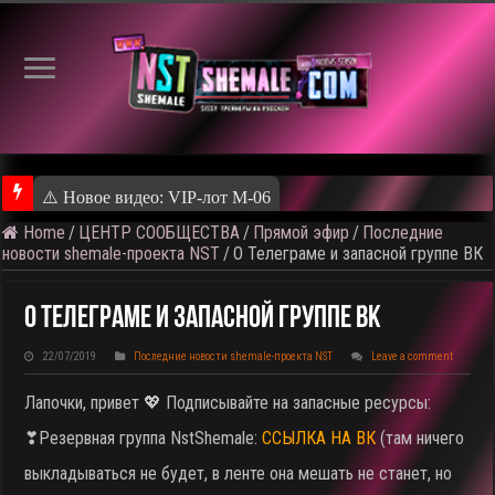
⚠️ Новое видео: VIP-лот M-06
Home
/
ЦЕНТР СООБЩЕСТВА
/
Прямой эфир
/
Последние
новости shemale-проекта NST
/
О Телеграме и запасной группе ВК
О Телеграме И Запасной Группе ВК
22/07/2019
Последние новости shemale-проекта NST
Leave a comment
Лапочки, привет 💖 Подписывайте на запасные ресурсы:
❣Резервная группа NstShemale:
ССЫЛКА НА ВК
(там ничего
выкладываться не будет, в ленте она мешать не станет, но