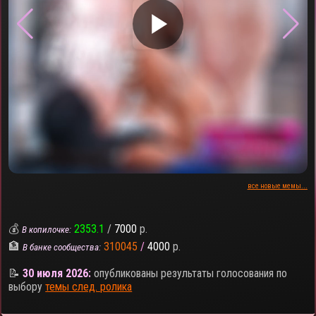
▶
все новые мемы...
💰
2353.1
/
7000
р.
В копилочке:
🏦
310045
/
4000
р.
В банке сообщества:
📝
30 июля 2026:
опубликованы результаты голосования по
выбору
темы след. ролика