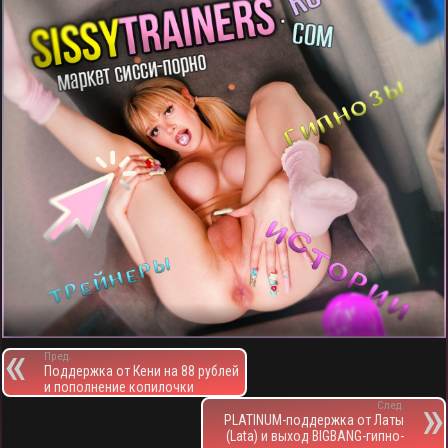
Пред.
Поддержка от Кени на 88 рублей
и пополнение копилочки
След.
PLATINUM-поддержка от Латы
(Lata) и выход BIGBANG-гипно-