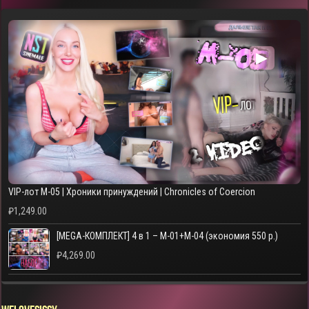
▶
VIP-лот M-05 | Хроники принуждений | Chronicles of Coercion
₽
1,249.00
[MEGA-КОМПЛЕКТ] 4 в 1 – M-01+M-04 (экономия 550 р.)
₽
4,269.00