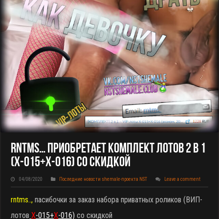
Rntms… Приобретает Комплект Лотов 2 В 1
(X-015+X-016) Со Скидкой
04/08/2020
Последние новости shemale-проекта NST
Leave a comment
rntms..,
пасибочки за заказ набора приватных роликов (ВИП-
лотов
X
-015+
X
-016)
со скидкой