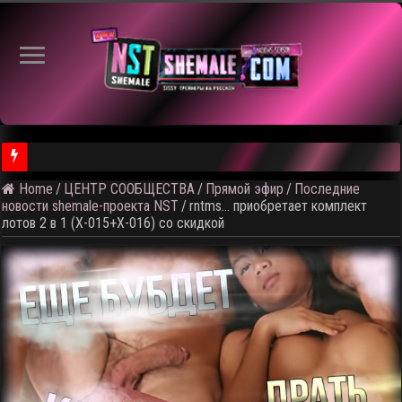
Home
/
ЦЕНТР СООБЩЕСТВА
/
Прямой эфир
/
Последние
⚠️ Результаты голосования и тема следующего откртытого вид
новости shemale-проекта NST
/
rntms… приобретает комплект
лотов 2 в 1 (X-015+X-016) со скидкой