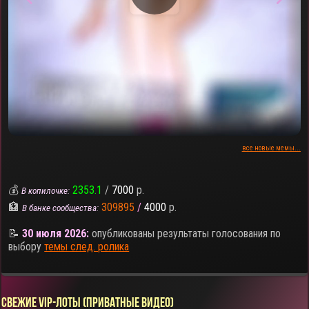
все новые мемы...
💰
2353.1
/
7000
р.
В копилочке:
🏦
309895
/
4000
р.
В банке сообщества:
📝
30 июля 2026:
опубликованы результаты голосования по
выбору
темы след. ролика
СВЕЖИЕ VIP-ЛОТЫ (ПРИВАТНЫЕ ВИДЕО)