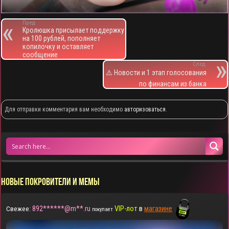
Пред.
Кролюшка присылает поддержку
на 100 рублей, пополняет
копилочку и оставляет
сообщение
След.
⚠️ Новости и 1 этап голосования
по финансам из банка
Для отправки комментария вам необходимо
авторизоваться
.
НОВЫЕ ПОКРОВИТЕЛИ И МЕМЫ
892******@m**.ru
VIP-лот
в
магазине
Свежее:
покупает