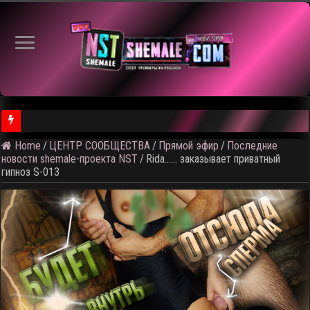
Home
/
ЦЕНТР СООБЩЕСТВА
/
Прямой эфир
/
Последние
⚠️ Результаты голосования и тема следующего откртытого вид
новости shemale-проекта NST
/
Rida…… заказывает приватный
гипноз S-013