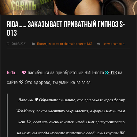
Rida…… Заказывает Приватный Гипноз S-
013
20/02/2021
Последние новости shemale-проекта NST
Leave a comment
Rida…… 💖
пасибушки за приобретение ВИП-лота
S
-013
на
сайте
💖 Это здорово, ты умничка 💋💋💋
Лапочки 💖 Обратите внимание, что при заказе через форму
WebMoney, почта частично закрывается, а формы имени там
нет. Но, если вам очень хочется, чтобы имя присутствовало
на меме, вы всегда можете написать в сообщения группы ВК