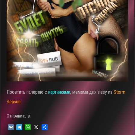
Посетить галерею с
картинками
, мемами для sissy из
Storm
Season
Отправить в:
V
T
W
X
О
K
e
h
т