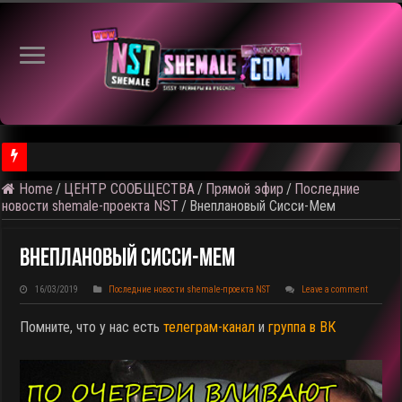
Home
/
ЦЕНТР СООБЩЕСТВА
/
Прямой эфир
/
Последние
⚠️ Результаты голосования и тема следующего откртытого вид
новости shemale-проекта NST
/
Внеплановый Сисси-Мем
Внеплановый Сисси-Мем
16/03/2019
Последние новости shemale-проекта NST
Leave a comment
Помните, что у нас есть
телеграм-канал
и
группа в ВК