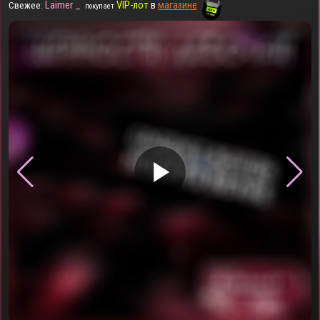
Laimer _
VIP-лот
в
магазине
Свежее:
покупает
▶