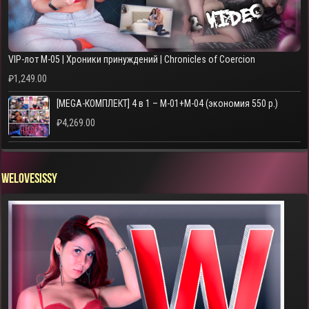
VIP-лот M-05 | Хроники принуждений | Chronicles of Coercion
₽
1,249.00
[MEGA-КОМПЛЕКТ] 4 в 1 – M-01+M-04 (экономия 550 р.)
₽
4,269.00
WELOVESISSY