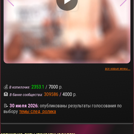
все новые мемы...
💰
2353.1
/
7000
р.
В копилочке:
🏦
309586
/
4000
р.
В банке сообщества:
📝
30 июля 2026:
опубликованы результаты голосования по
выбору
темы след. ролика