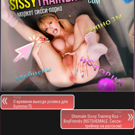
Пред.
О времени выходе ролика для
Summer75
След.
Shemale Sissy Training Rus –
BoyFriends (NSTSHEMALE. Сисси-
трейнер на русском)