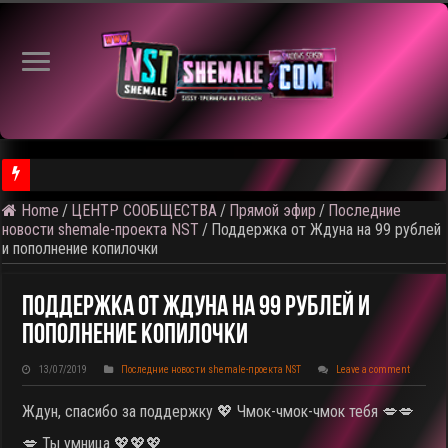
Home
/
ЦЕНТР СООБЩЕСТВА
/
Прямой эфир
/
Последние
⚠️ Результаты голосования и тема следующего откртытого вид
новости shemale-проекта NST
/
Поддержка от Ждуна на 99 рублей
и пополнение копилочки
Поддержка От Ждуна На 99 Рублей И
Пополнение Копилочки
13/07/2019
Последние новости shemale-проекта NST
Leave a comment
Ждун, спасибо за поддержку 💖 Чмок-чмок-чмок тебя 💋💋
💋 Ты умница 💖💖💖