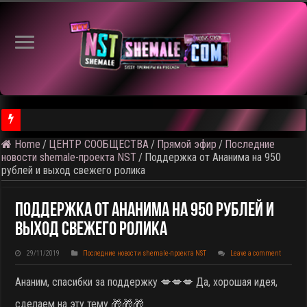
Home
/
ЦЕНТР СООБЩЕСТВА
/
Прямой эфир
/
Последние
⚠️ Результаты голосования и тема следующего откртытого вид
новости shemale-проекта NST
/
Поддержка от Ананима на 950
рублей и выход свежего ролика
Поддержка От Ананима На 950 Рублей И
Выход Свежего Ролика
29/11/2019
Последние новости shemale-проекта NST
Leave a comment
Ананим, спасибки за поддержку 💋💋💋 Да, хорошая идея,
сделаем на эту тему 🎁🎁🎁