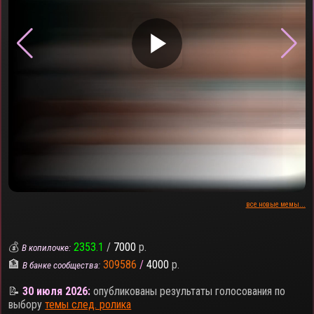
▶
все новые мемы...
💰
2353.1
/
7000
р.
В копилочке:
🏦
309586
/
4000
р.
В банке сообщества:
📝
30 июля 2026:
опубликованы результаты голосования по
выбору
темы след. ролика