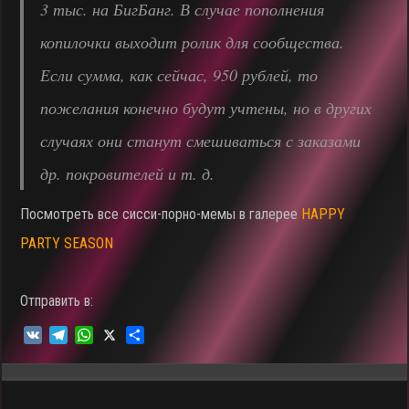
3 тыс. на БигБанг. В случае пополнения
копилочки выходит ролик для сообщества.
Если сумма, как сейчас, 950 рублей, то
пожелания конечно будут учтены, но в других
случаях они станут смешиваться с заказами
др. покровителей и т. д.
Посмотреть все сисси-порно-мемы в галерее
HAPPY
PARTY SEASON
Отправить в:
V
T
W
X
О
K
e
h
т
l
a
п
e
t
р
g
s
а