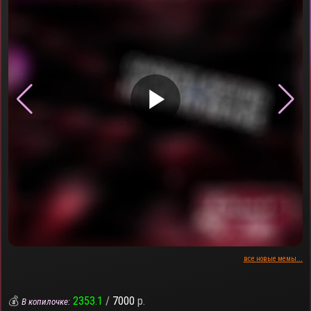
▶
все новые мемы...
💰
2353.1
/
7000
р.
В копилочке: