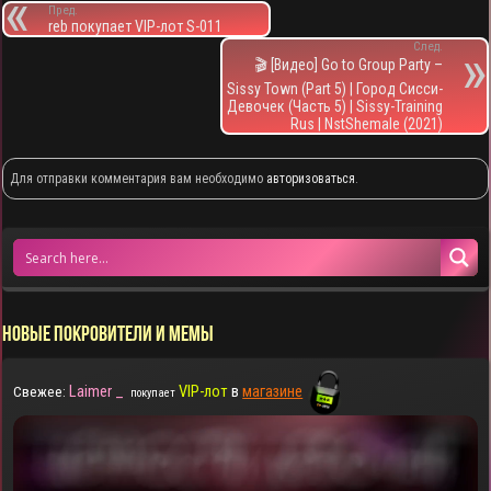
Пред.
reb покупает VIP-лот S-011
След.
🎬 [Видео] Go to Group Party –
Sissy Town (Part 5) | Город Сисси-
Девочек (Часть 5) | Sissy-Training
Rus | NstShemale (2021)
Для отправки комментария вам необходимо
авторизоваться
.
НОВЫЕ ПОКРОВИТЕЛИ И МЕМЫ
Laimer _
VIP-лот
в
магазине
Свежее:
покупает