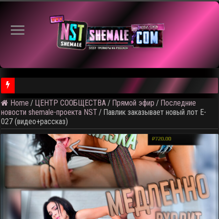
Home
/
ЦЕНТР СООБЩЕСТВА
/
Прямой эфир
/
Последние
⚠️ Результаты голосования и тема следующего откртытого вид
новости shemale-проекта NST
/
Павлик заказывает новый лот E-
027 (видео+рассказ)