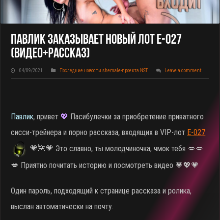
Павлик Заказывает Новый Лот E-027
(видео+рассказ)
04/09/2021
Последние новости shemale-проекта NST
Leave a comment
Павлик
, привет
💖
Пасибулечки за приобретение приватного
сисси-трейнера и порно рассказа, входящих в VIP-лот
E-027
💗🌺💗 Это славно, ты молодчиночка, чмок тебя 💋💋
💋 Приятно почитать историю и посмотреть видео 💗💖💗
Один пароль, подходящий к странице рассказа и ролика,
выслан автоматически на почту.