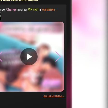
Change
VIP-лот
в
магазине
жее:
покупает
▶
▶
все новые мемы...