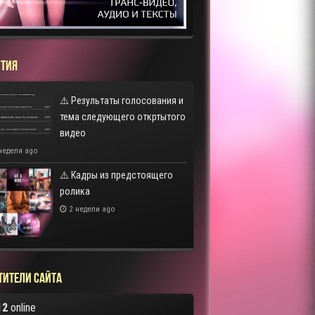
ТИЯ
⚠️ Результаты голосования и
тема следующего откртытого
видео
неделя ago
⚠️ Кадры из предстоящего
ролика
2 недели ago
тители сайта
12
online