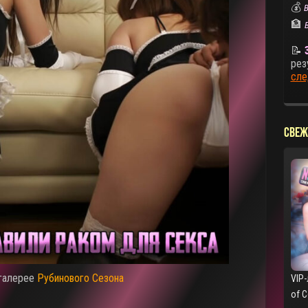
💰
В
🏦
📝
рез
сле
СВЕЖ
 галерее
Рубинового Сезона
VIP-
of 