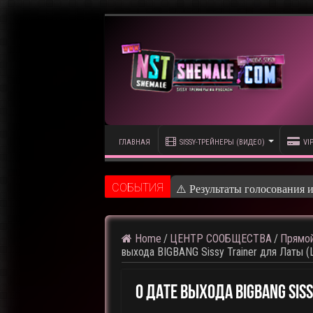
ГЛАВНАЯ
SISSY-ТРЕЙНЕРЫ (ВИДЕО)
VI
CОБЫТИЯ
⚠️ Результаты голосования 
Home
/
ЦЕНТР СООБЩЕСТВА
/
Прямой
выхода BIGBANG Sissy Trainer для Латы (L
О Дате Выхода BIGBANG Siss