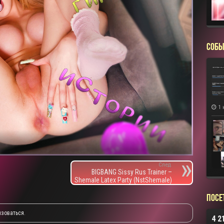
СОБЫ
1 
След.
BIGBANG Sissy Rus Trainer –
Shemale Latex Party (NstShemale)
Посе
изоваться
.
4 2