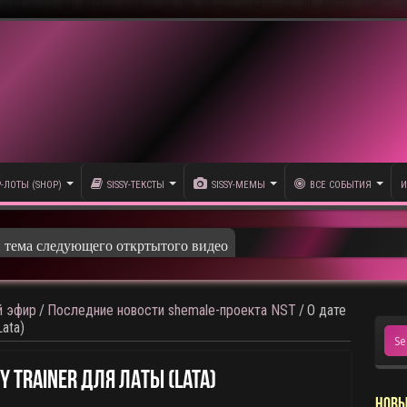
P-ЛОТЫ (SHOP)
SISSY-ТЕКСТЫ
SISSY-МЕМЫ
ВСЕ СОБЫТИЯ
И
и тема следующего откртытого видео
 эфир
/
Последние новости shemale-проекта NST
/
О дате
ata)
y Trainer Для Латы (Lata)
НОВЫ