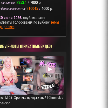
2353.1
/
7000
р.
 копилочке:
310045
/
4000
р.
В банке сообщества:
30 июля 2026:
опубликованы
ультаты голосования по выбору
темы
д. ролика
ИЕ VIP-ЛОТЫ (ПРИВАТНЫЕ ВИДЕО)
▶
лот M-05 | Хроники принуждений | Chronicles
Coercion