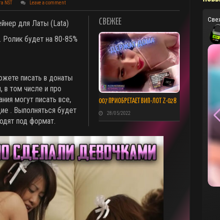
та NST
Leave a comment
Све
СВЕЖЕЕ
йнер для Латы (Lata)
. Ролик будет на 80-85%
ожете писать в донаты
 в том числе и про
ния могут писать все,
007 ПРИОБРЕТАЕТ ВИП-ЛОТ Z-028
ие . Выполняться будет
28/05/2022
ходят под формат.