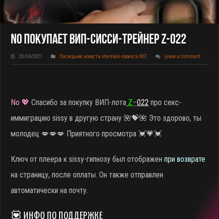
No Покупает ВИП-Сисси-Трейнер Z-022
20/04/2021
Последние новости shemale-проекта NST
Leave a comment
No 💖
Спасибо за покупку ВИП-лота
Z
–
022
про секс-
иммиграцию sissy в другую страну
🌺💝🌺 Это здорово, ты
молодец 💋💋💋 Приятного просмотра 💓💗💓
Ключ от плеера к sissy-гипнозу был отображен
при возврате
на страницу, после оплаты. Он также отправлен
автоматически на почту.
💟 ИНФО ПО ПОДДЕРЖКЕ