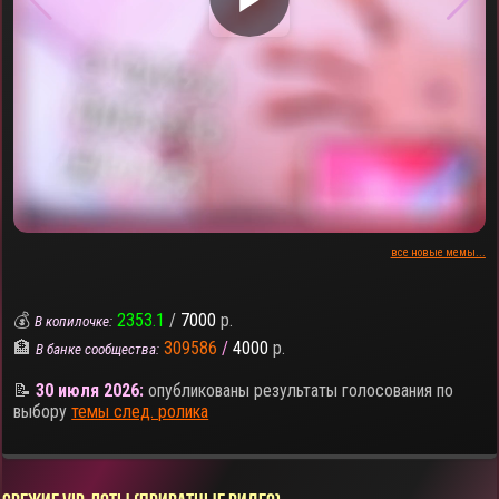
все новые мемы...
💰
2353.1
/
7000
р.
В копилочке:
🏦
309586
/
4000
р.
В банке сообщества:
📝
30 июля 2026:
опубликованы результаты голосования по
выбору
темы след. ролика