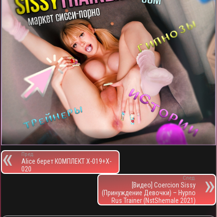
Пред.
Alice берет КОМПЛЕКТ X-019+X-
020
След.
[Видео] Сoercion Sissy
(Принуждение Девочки) – Hypno
Rus Trainer (NstShemale 2021)