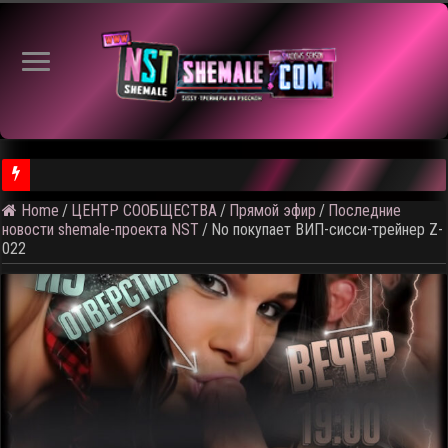
Home
/
ЦЕНТР СООБЩЕСТВА
/
Прямой эфир
/
Последние
⚠️ Результаты голосования и тема следующего откртытого вид
новости shemale-проекта NST
/
No покупает ВИП-сисси-трейнер Z-
022