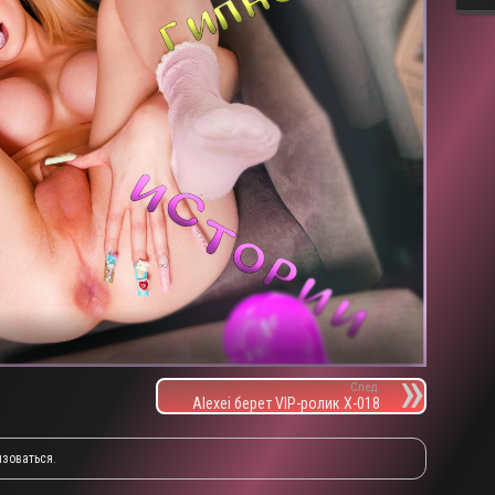
След.
Alexei берет VIP-ролик X-018
изоваться
.