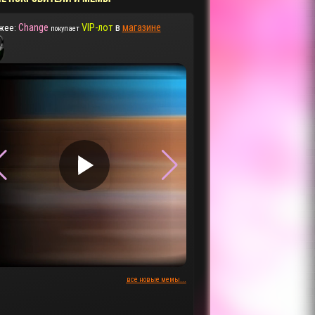
Change
VIP-лот
в
магазине
жее:
покупает
▶
▶
все новые мемы...