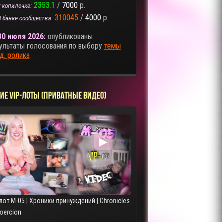
2353.1
/
7000
р.
 копилочке:
310045
/
4000
р.
В банке сообщества:
30 июля 2026:
опубликованы
ультаты голосования по выбору
темы
д. ролика
ИЕ VIP-ЛОТЫ (ПРИВАТНЫЕ ВИДЕО)
▶
лот M-05 | Хроники принуждений | Chronicles
Coercion