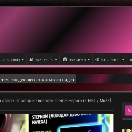
P-ЛОТЫ (SHOP)
SISSY-ТЕКСТЫ
SISSY-МЕМЫ
ВСЕ СОБЫТИЯ
И
и тема следующего откртытого видео
 эфир
/
Последние новости shemale-проекта NST
/
Muzaf…
НОВЫ