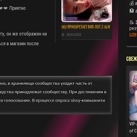
💰
В
💋💋 Приятно
🏦
📝
007 ПРИОБРЕТАЕТ ВИП-ЛОТ Z-028
рез
ту, он же отображен на
сле
28/05/2022
ься в магазин после
СВЕЖ
VIP-
of 