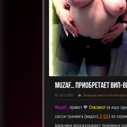
Muzaf… Приобретает ВИП-В
05/11/2021
Последние новости shemale-проек
Muzaf..,
привет
💖
Спасиюл
за еще одн
сисси-тренинга (видео)
Z-024
из серии
мальчика переделывают приемные ро