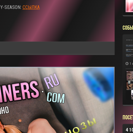
OY-SEASON:
ССЫЛКА
СОБЫ
1 
Посе
4 1