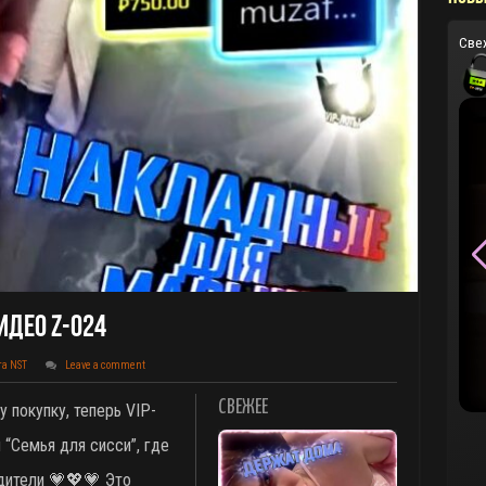
Све
идео Z-024
та NST
Leave a comment
СВЕЖЕЕ
у покупку, теперь VIP-
 “Семья для сисси”, где
дители
💗💖💗 Это