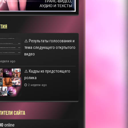
ТИЯ
⚠️ Результаты голосования и
тема следующего откртытого
видео
неделя ago
⚠️ Кадры из предстоящего
ролика
2 недели ago
тители сайта
00
online