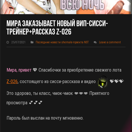
Мира Заказывает Новый ВИП-Сисси-
Трейнер+рассказ Z-026
25/07/2021
Последние новости shemale-проекта NST
Leave a comment
Мира, привет
💖 Спасибочки за приобретение свежего лота
Z-026
, состоящего из сисси-рассказа и видео
💝💝💝
Это здорово, ты класс, чмок-чмок 💋💋💋 Приятного
просмотра 💕💕💕
Пароль был выслан на почту мгновенно.