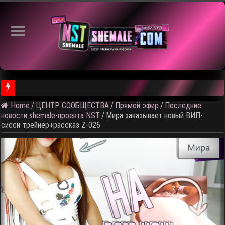
Home
/
ЦЕНТР СООБЩЕСТВА
/
Прямой эфир
/
Последние
⚠️ Результаты голосования и тема следующего откртытого вид
новости shemale-проекта NST
/
Мира заказывает новый ВИП-
сисси-трейнер+рассказ Z-026