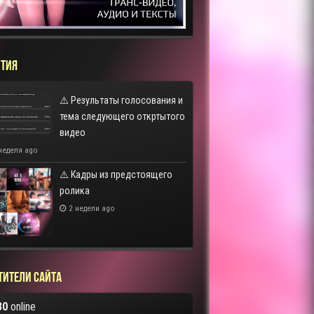
ТИЯ
⚠️ Результаты голосования и
тема следующего откртытого
видео
неделя ago
⚠️ Кадры из предстоящего
ролика
2 недели ago
тители сайта
80
online