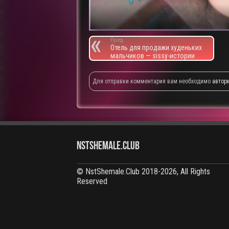
Пред.
Отель для продажи худеньких
мальчиков — sissy-истории
Для отправки комментария вам необходимо
автор
NstShemale.Club
© NstShemale.Club 2018-2026, All Rights
Reserved