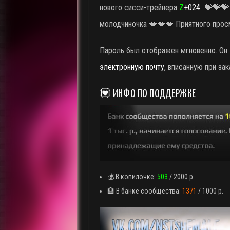
нового сисси-трейнера
Z
+024
💝💝💝 
молодчиночка 💋💋💋 Приятного прос
Пароль был отображен мгновенно. Он
электронную почту
, вписанную при зак
💟 ИНФО ПО ПОДДЕРЖКЕ
💰 В копилочке:
503
/ 2000 р.
🏦 В банке сообщества:
1371
/ 1000 р.