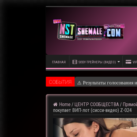
ГЛАВНАЯ
SISSY-ТРЕЙНЕРЫ (ВИДЕО)
VI
CОБЫТИЯ
⚠️ Результаты голосования 
Home
/
ЦЕНТР СООБЩЕСТВА
/
Прямой
покупает ВИП-лот (сисси-видео) Z-024