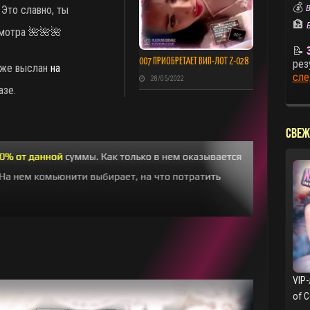
💰
В
Это славно, ты
🏦
мотра 🌺🌺🌺
📝
007 ПРИОБРЕТАЕТ ВИП-ЛОТ Z-028
рез
 же выслан
на
сле
28/05/2022
азе.
СВЕЖ
VIP-
of 