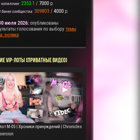
2353.1
/
7000
р.
 копилочке:
309803
/
4000
р.
В банке сообщества:
30 июля 2026:
опубликованы
ультаты голосования по выбору
темы
д. ролика
ИЕ VIP-ЛОТЫ (ПРИВАТНЫЕ ВИДЕО)
▶
лот M-05 | Хроники принуждений | Chronicles
Coercion