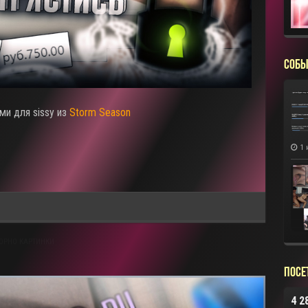
СОБЫ
ми для sissy из
Storm Season
1 
ОРНО КАРТИНКИ
Посе
4 2