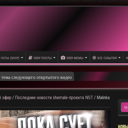
P-ЛОТЫ (SHOP)
SISSY-ТЕКСТЫ
SISSY-МЕМЫ
ВСЕ СОБЫТИЯ
И
и тема следующего откртытого видео
 эфир
/
Последние новости shemale-проекта NST
/
Malinka
НОВЫ