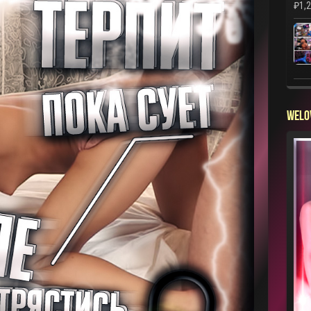
₽
1,
WELO