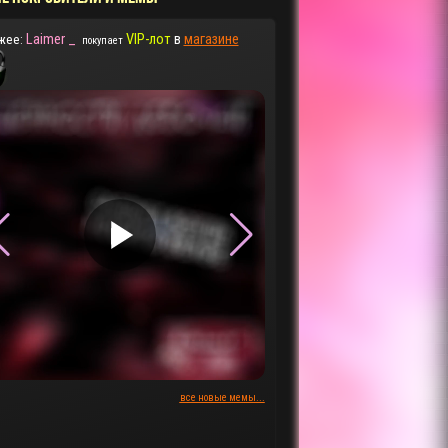
Laimer _
VIP-лот
в
магазине
жее:
покупает
▶
▶
все новые мемы...