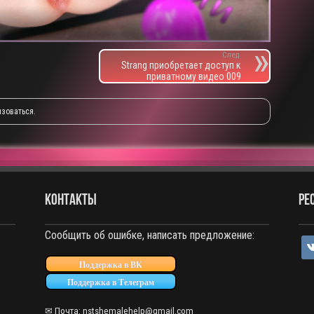
След.
Strang приобретает доступ к
приватному видео 009
изоваться
.
КОНТАКТЫ
РЕ
Сообщить об ошибке, написать предложение:
vko
Поддержка в ВК
Поддержка в Телеграм
✉ Почта:
nstshemalehelp@gmail.com