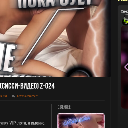
Све
(сисси-Видео) Z-024
та NST
Leave a comment
СВЕЖЕЕ
пку VIP-лота, а именно,