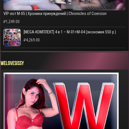
VIP-лот M-05 | Хроники принуждений | Chronicles of Coercion
₽
1,249.00
[MEGA-КОМПЛЕКТ] 4 в 1 – M-01+M-04 (экономия 550 р.)
₽
4,269.00
WELOVESISSY