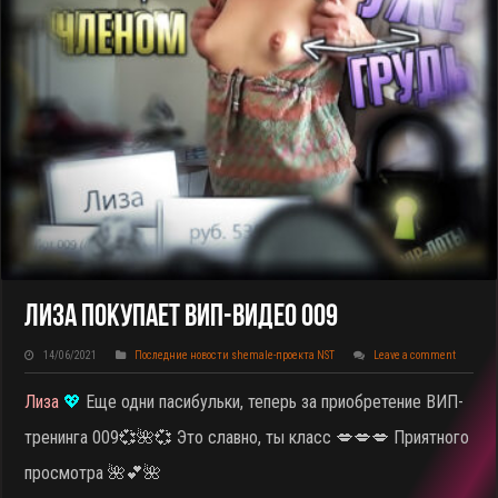
Лиза Покупает ВИП-Видео 009
14/06/2021
Последние новости shemale-проекта NST
Leave a comment
Лиза
💖
Еще одни пасибульки, теперь за приобретение ВИП-
тренинга 009
💞🌺💞 Это славно, ты класс 💋💋💋 Приятного
просмотра 🌺💕🌺