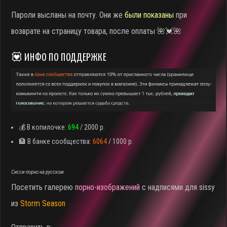
Пароли высланы на почту. Они же
были показаны
при
возврате на страницу товара, после оплаты 🌺💓🌺
💟 ИНФО ПО ПОДДЕРЖКЕ
💰 В копилочке:
694
/ 2000 р.
🏦 В банке сообщества:
6064
/ 1000 р.
Сисси-порно на русском
Посетить галерею
порно-изображений
с надписями для sissy
из
Storm Season