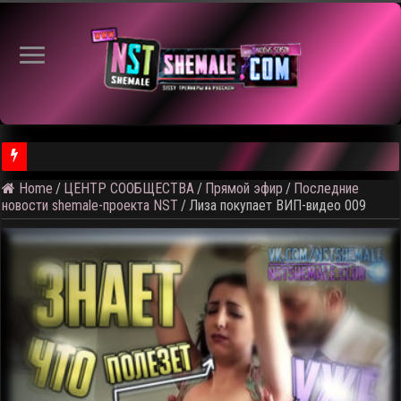
Home
/
ЦЕНТР СООБЩЕСТВА
/
Прямой эфир
/
Последние
⚠️ Результаты голосования и тема следующего откртытого вид
новости shemale-проекта NST
/
Лиза покупает ВИП-видео 009