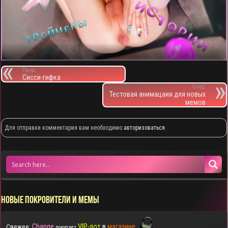
Пред.
Сисси-гифка
След.
Тестовая анимацаия для новых
мемов
Для отправки комментария вам необходимо
авторизоваться
.
НОВЫЕ ПОКРОВИТЕЛИ И МЕМЫ
Change
VIP-лот
в
магазине
Свежее:
покупает