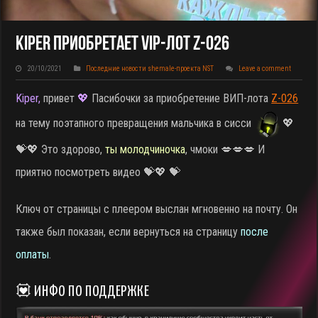
Kiper Приобретает VIP-Лот Z-026
20/10/2021
Последние новости shemale-проекта NST
Leave a comment
Kiper,
привет
💖
Пасибочки за приобретение ВИП-лота
Z-026
на тему поэтапного превращения мальчика в сисси
💖
💝💖 Это здорово,
ты молодчиночка
, чмоки 💋💋💋 И
приятно посмотреть видео 💝💖 💝
Ключ от страницы с плеером выслан мгновенно на почту. Он
также был показан, если вернуться на страницу
после
оплаты
.
💟 ИНФО ПО ПОДДЕРЖКЕ