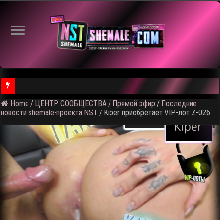
Home
/
ЦЕНТР СООБЩЕСТВА
/
Прямой эфир
/
Последние
⚠️ Результаты голосования и тема следующего откртытого вид
новости shemale-проекта NST
/
Kiper приобретает VIP-лот Z-026