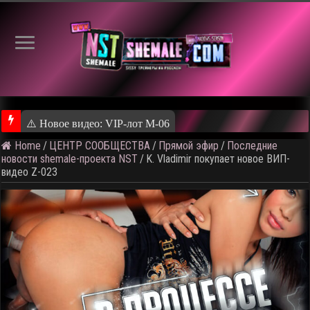
⚠️ Новое видео: VIP-лот M-06
Home
/
ЦЕНТР СООБЩЕСТВА
/
Прямой эфир
/
Последние
новости shemale-проекта NST
/
K. Vladimir покупает новое ВИП-
видео Z-023