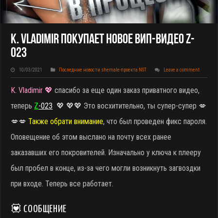
K. Vladimir Покупает Новое ВИП-Видео Z-
023
10/03/2021
Последние новости shemale-проекта NST
Leave a comment
K. Vladimir 💖
спасибо за еще один заказ приватного видео,
теперь
Z
-023
💖 💖💖 Это восхитительно, ты супер-супер 💋
💋💋
Также обрати внимание
, что был проведен фикс пароля.
Оповещение об этом выслано на почту всех ранее
заказавших его покровителей. Изначально у ключа к плееру
был пробел в конце, из-за чего могли возникнуть загвоздки
при входе. Теперь все работает.
💟 СООБЩЕНИЕ