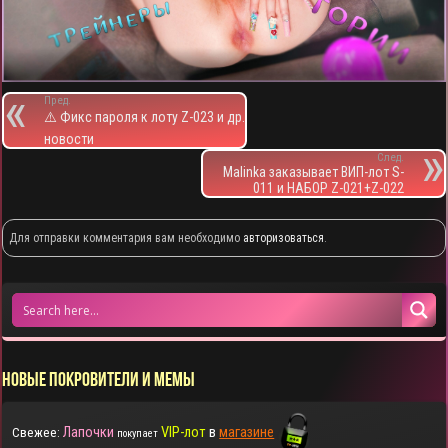
Пред.
⚠️ Фикс пароля к лоту Z-023 и др.
новости
След.
Malinka заказывает ВИП-лот S-
011 и НАБОР Z-021+Z-022
Для отправки комментария вам необходимо
авторизоваться
.
НОВЫЕ ПОКРОВИТЕЛИ И МЕМЫ
Лапочки
VIP-лот
в
магазине
Свежее:
покупает