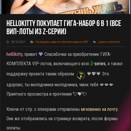
Hell0kitty Покупает ГИГА-НАБОР 6 В 1 (все
ВИП-Лоты Из Z-Серии)
30/10/2021
Последние новости shemale-проекта NST
Leave a comment
hell0kitty
, привет
💖
Спасибочки за приобретение ГИГА-
КОМПЛЕКТА VIP-лотов, включающего всю
Z
-series
, а также
поддержку проекта таким образом
💗💖💗 Это
здорово, ты молодчинка-молодчинка, чмок тебя 💋💋💋
Приятного просмотра и прочтения 💘💝💘
Ключи от стр. с плеерами отправлены
мгновенно на почту
.
Они же отобразились на странице возврата, после формы
оплаты.