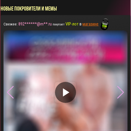
НОВЫЕ ПОКРОВИТЕЛИ И МЕМЫ
892******@m**.ru
VIP-лот
в
магазине
Свежее:
покупает
▶