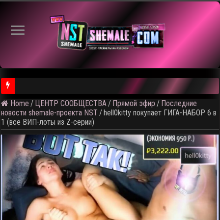
Home
/
ЦЕНТР СООБЩЕСТВА
/
Прямой эфир
/
Последние
⚠️ Результаты голосования и тема следующего откртытого вид
новости shemale-проекта NST
/
hell0kitty покупает ГИГА-НАБОР 6 в
1 (все ВИП-лоты из Z-серии)