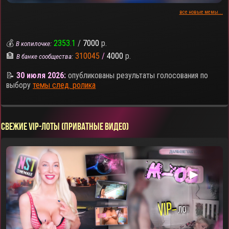
все новые мемы...
💰
2353.1
/
7000
р.
В копилочке:
🏦
310045
/
4000
р.
В банке сообщества:
📝
30 июля 2026:
опубликованы результаты голосования по
выбору
темы след. ролика
СВЕЖИЕ VIP-ЛОТЫ (ПРИВАТНЫЕ ВИДЕО)
▶