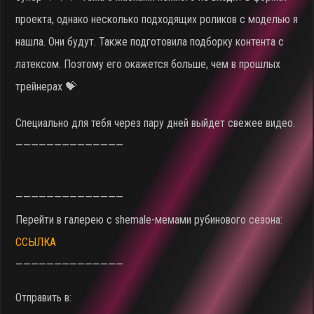
проекта, однако несколько подходящих роликов с моделью я
нашла. Они будут. Также подготовила подборку контента с
латексом. Поэтому его окажется больше, чем в прошлых
трейнерах 💝
Специально для тебя через пару дней выйдет свежее видео.
——————————————
——————————————
Перейти в галерею с shemale-мемами рубинового сезона:
ССЫЛКА
——————————————
Отправить в: