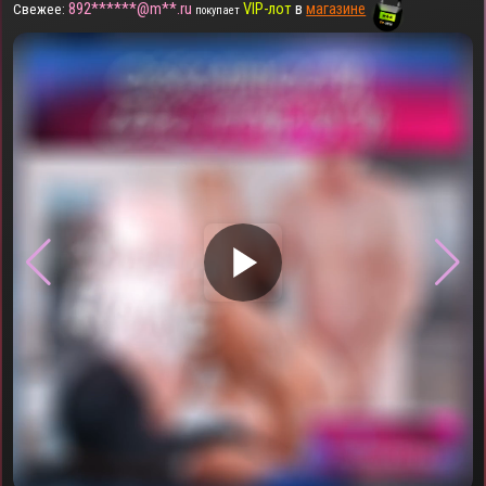
892******@m**.ru
VIP-лот
в
магазине
Свежее:
покупает
▶