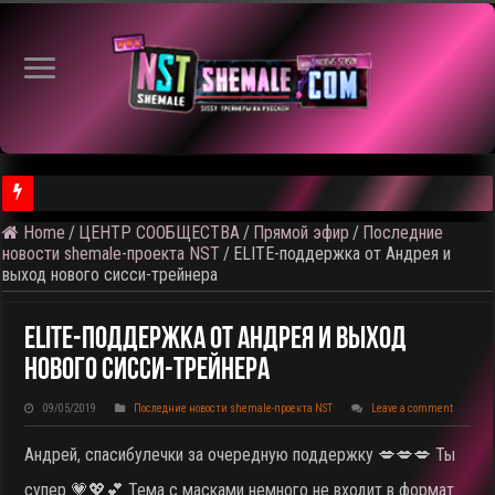
Home
/
ЦЕНТР СООБЩЕСТВА
/
Прямой эфир
/
Последние
⚠️ Результаты голосования и тема следующего откртытого вид
новости shemale-проекта NST
/
ELITE-поддержка от Андрея и
выход нового сисси-трейнера
ELITE-Поддержка От Андрея И Выход
Нового Сисси-Трейнера
09/05/2019
Последние новости shemale-проекта NST
Leave a comment
Андрей, спасибулечки за очередную поддержку 💋💋💋 Ты
супер 💗💖💕 Тема с масками немного не входит в формат