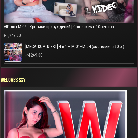
VIP-лот M-05 | Хроники принуждений | Chronicles of Coercion
₽
1,249.00
[MEGA-КОМПЛЕКТ] 4 в 1 – M-01+M-04 (экономия 550 р.)
₽
4,269.00
WELOVESISSY