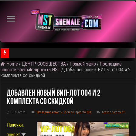
Home
/
ЦЕНТР СООБЩЕСТВА
/
Прямой эфир
/
Последние
⚠️ Результаты голосования и тема следующего откртытого вид
новости shemale-проекта NST
/
Добавлен новый ВИП-лот 004 и 2
комплекта со скидкой
Добавлен Новый ВИП-Лот 004 И 2
Комплекта Со Скидкой
01/01/2020
Последние новости shemale-проекта NST
Leave a comment
Лапочки,
привет
💗