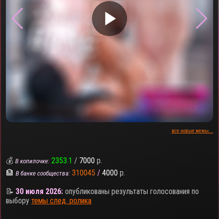
▶
все новые мемы...
💰
2353.1
/
7000
р.
В копилочке:
🏦
310045
/
4000
р.
В банке сообщества:
📝
30 июля 2026:
опубликованы результаты голосования по
выбору
темы след. ролика