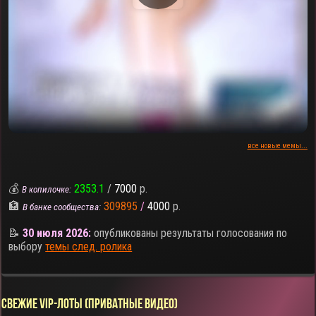
все новые мемы...
💰
2353.1
/
7000
р.
В копилочке:
🏦
309895
/
4000
р.
В банке сообщества:
📝
30 июля 2026:
опубликованы результаты голосования по
выбору
темы след. ролика
СВЕЖИЕ VIP-ЛОТЫ (ПРИВАТНЫЕ ВИДЕО)