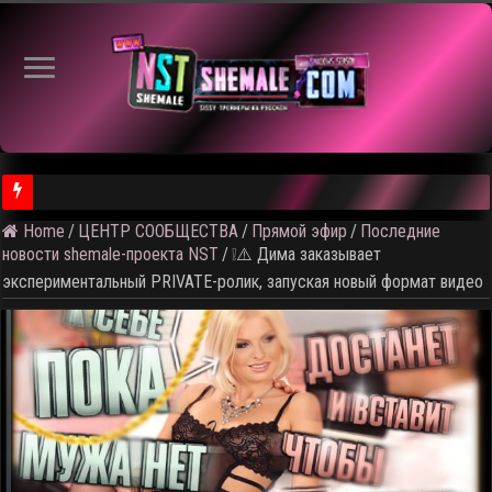
Home
/
ЦЕНТР СООБЩЕСТВА
/
Прямой эфир
/
Последние
⚠️ Результаты голосования и тема следующего откртытого вид
новости shemale-проекта NST
/
❕⚠️ Дима заказывает
экспериментальный PRIVATE-ролик, запуская новый формат видео