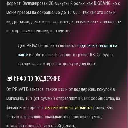
формат. Запланирован 20-минутный ролик, как BIGBANG, но с
моим правом на сокращение до 15 мин., так как это новый
вид роликов, делать его сложнее, а размазывать и наполнять
посторонними вещами, не хочется.
Для PRIVATE-роликов появится
отдельных раздел на
сайте
и собственный каталог в группе ВК. Он будет
находиться в открытом доступе для всех.
💟 ИНФО ПО ПОДДЕРЖКЕ
От PRIVATE-заказов, также как и от поддержек, покупок в
магазине, 10% (от суммы) отправляет в банк сообщества, на
финансы которого в
данный момент делается
ролик. Как
только в хранилище оказывается пороговая сумма,
комьюнити решает, что с ней делать.