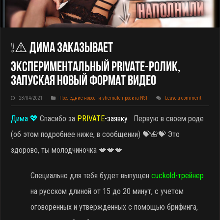
❕⚠️ Дима Заказывает
Экспериментальный PRIVATE-Ролик,
Запуская Новый Формат Видео
28/04/2021
Последние новости shemale-проекта NST
Leave a comment
Дима 💖
Спасибо за
PRIVATE
-заявку
Первую в своем роде
(об этом подробнее ниже, в сообщении) 💝🌺💝 Это
здорово, ты молодчиночка 💋💋💋
Специально для тебя будет выпущен
cuckold-трейнер
на русском длиной от 15 до 20 минут, с учетом
оговоренных и утвержденных с помощью брифинга,