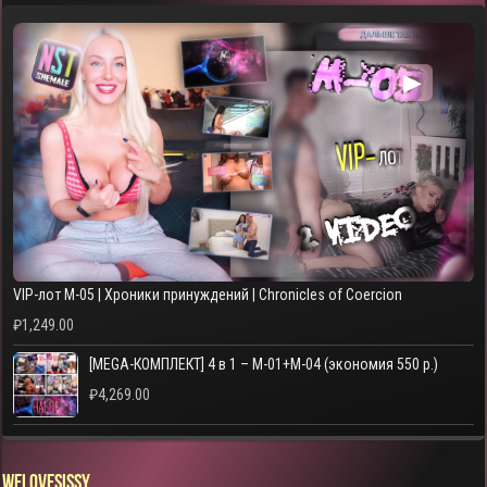
▶
VIP-лот M-05 | Хроники принуждений | Chronicles of Coercion
₽
1,249.00
[MEGA-КОМПЛЕКТ] 4 в 1 – M-01+M-04 (экономия 550 р.)
₽
4,269.00
WELOVESISSY