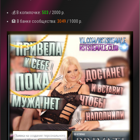
💰 В копилочке:
503
/ 2000 р.
🏦 В банке сообщества:
3049
/ 1000 р.