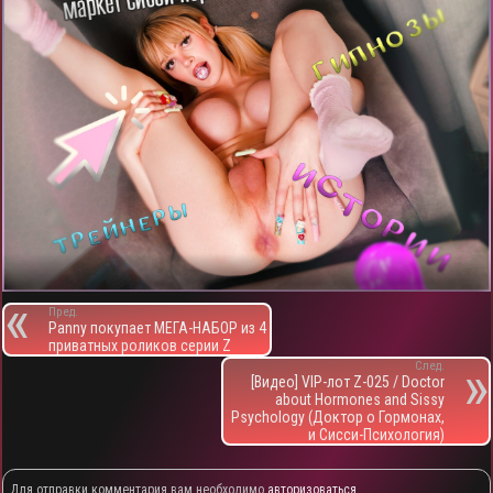
Пред.
Panny покупает МЕГА-НАБОР из 4
приватных роликов серии Z
След.
[Видео] VIP-лот Z-025 / Doctor
about Hormones and Sissy
Psychology (Доктор о Гормонах,
и Сисси-Психология)
Для отправки комментария вам необходимо
авторизоваться
.