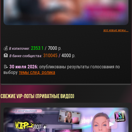
все новые мемы...
💰
2353.1
/
7000
р.
В копилочке:
🏦
310045
/
4000
р.
В банке сообщества:
📝
30 июля 2026:
опубликованы результаты голосования по
выбору
темы след. ролика
СВЕЖИЕ VIP-ЛОТЫ (ПРИВАТНЫЕ ВИДЕО)
▶