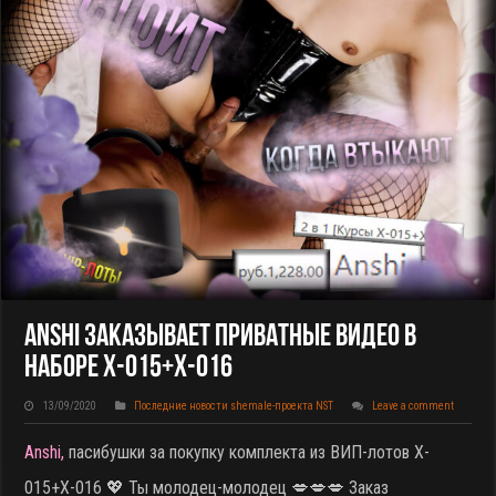
Anshi Заказывает Приватные Видео В
Наборе X-015+X-016
13/09/2020
Последние новости shemale-проекта NST
Leave a comment
Anshi,
пасибушки за покупку комплекта из ВИП-лотов X-
015+X-016
💖 Ты молодец-молодец 💋💋💋 Заказ