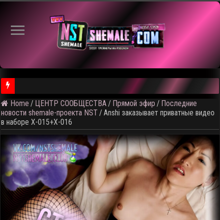
Home
/
ЦЕНТР СООБЩЕСТВА
/
Прямой эфир
/
Последние
⚠️ Результаты голосования и тема следующего откртытого вид
новости shemale-проекта NST
/
Anshi заказывает приватные видео
в наборе X-015+X-016