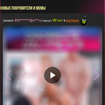
НОВЫЕ ПОКРОВИТЕЛИ И МЕМЫ
892******@m**.ru
VIP-лот
в
магазине
Свежее:
покупает
▶