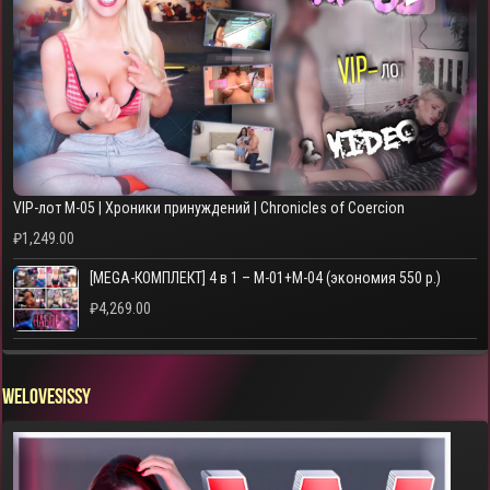
VIP-лот M-05 | Хроники принуждений | Chronicles of Coercion
₽
1,249.00
[MEGA-КОМПЛЕКТ] 4 в 1 – M-01+M-04 (экономия 550 р.)
₽
4,269.00
WELOVESISSY