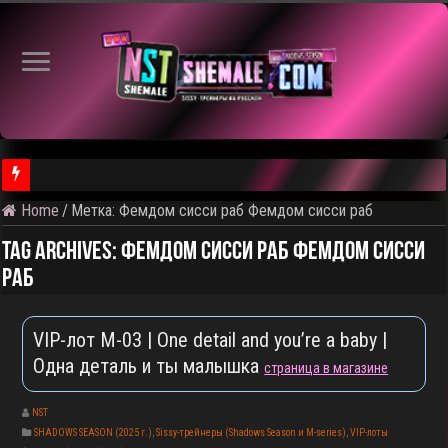
Home
/
Метка:
Фемдом сисси раб Фемдом сисси раб
⚠️ Результаты голосования и тема следующего откртытого вид
Tag Archives:
Фемдом сисси раб Фемдом сисси
раб
VIP-лот M-03 | One detail and you’re a baby |
Одна деталь и ты малышка
страница в магазине
NST
SHADOWS SEASON (2025 г.)
,
Sissy-трейнеры (Shadows Season и M-series)
,
VIP-лоты