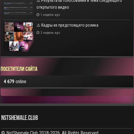
⚠️ Результаты голосования и тема следующего
откртытого видео
1 неделя ago
⚠️ Кадры из предстоящего ролика
2 недели ago
Посетители сайта
4 679
online
NstShemale.Club
© NstShemale.Club 2018-2026, All Rights Reserved