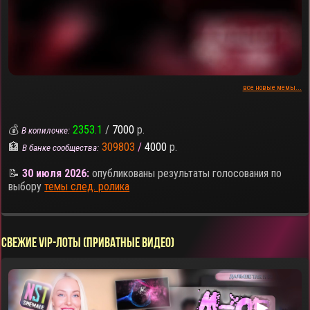
все новые мемы...
💰
2353.1
/
7000
р.
В копилочке:
🏦
309803
/
4000
р.
В банке сообщества:
📝
30 июля 2026:
опубликованы результаты голосования по
выбору
темы след. ролика
СВЕЖИЕ VIP-ЛОТЫ (ПРИВАТНЫЕ ВИДЕО)
▶